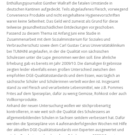
Enthüllungsjournalist Günther Wallraff die fatalen Umstände in
deutschen Kantinen aufgedeckt. Teils abgelaufenes Fleisch, vorwiegend
Convenience Produkte und nicht eingehaltene Hygienevorschriften
waren keine Seltenheit. Das Geld wird zumeist als Grund für diese
teilweise gesundheitsschädlichen Entdeckungen vorgeschoben.
Passend zu diesem Thema ist Anfang Juni eine Studie in
Zusammenarbeit mit dem Sozialministerium für Soziales und
Verbraucherschutz sowie dem Carl Gustav Carus Universitätsklinikum
bei TUMAINI angelaufen, in der die Qualität von sächsischen
Schulessen unter die Lupe genommen werden soll. Eine ähnliche
Erhebung gab es bereits im Jahr 2009/10. Die damaligen Ergebnisse
zeigten leider ebenfalls einen großen Unterschied zwischen den
empfohlen DGE-Qualitätsstandards und dem Essen, was täglich an
sächsische Schüler und Schülerinnen verteilt worden ist. Insgesamt
stand zu viel Fleisch und verarbeitete Lebensmittel, wie z.B. Pommes
Frites auf dem Speiseplan, dafür zu wenig Gemüse, Rohkost oder auch
Vollkornprodukte.
Anhand der neuen Untersuchung wollen wir stichprobenartig
kontrollieren, in wie weit sich die Qualität des Schulessens an
allgemeinbildenden Schulen in Sachsen seitdem verbessert hat. Dafür
werden die Speisepläne von 4 aufeinanderfolgenden Wochen mit Hilfe
der aktuellen DGE-Qualitätsstandards von Experten ausgewertet und