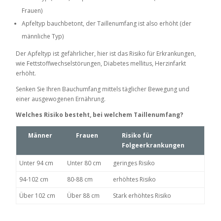
Frauen)
Apfeltyp bauchbetont, der Taillenumfang ist also erhöht (der
männliche Typ)
Der Apfeltyp ist gefährlicher, hier ist das Risiko für Erkrankungen,
wie Fettstoffwechselstörungen, Diabetes mellitus, Herzinfarkt
erhöht.
Senken Sie Ihren Bauchumfang mittels täglicher Bewegung und
einer ausgewogenen Ernährung.
Welches Risiko besteht, bei welchem Taillenumfang?
Männer
Frauen
Risiko für
Folgeerkrankungen
Unter 94 cm
Unter 80 cm
geringes Risiko
94-102 cm
80-88 cm
erhöhtes Risiko
Über 102 cm
Über 88 cm
Stark erhöhtes Risiko