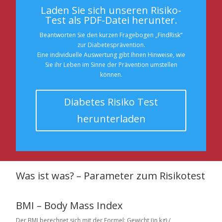
Laden Sie sich unseren Risiko-
Test als PDF-Datei herunter.
Beantworten Sie den kurzen Fragebogen „FindRisk“
zur Diabetesprävention.
Eine individuelle Auswertung gibt Ihnen Hinweise, wie
Sie ihr Leben im Sinne der Prävention umstellen
können.
Diabetes Risiko Test
herunterladen
Was ist was? – Parameter zum Risikotest
BMI – Body Mass Index
Der BMI berechnet sich mit der Formel: Gewicht (in kg) /