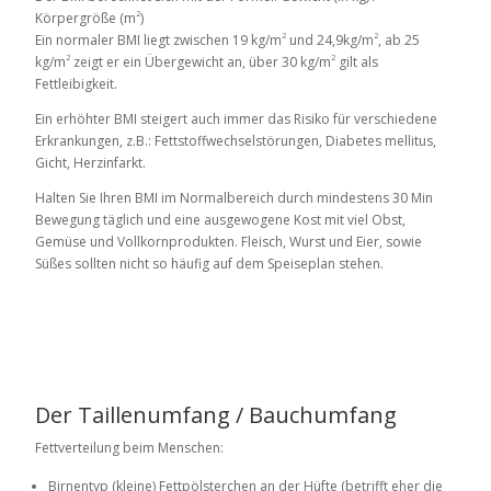
2
Körpergröße (m
)
2
2
Ein normaler BMI liegt zwischen 19 kg/m
und 24,9kg/m
, ab 25
2
2
kg/m
zeigt er ein Übergewicht an, über 30 kg/m
gilt als
Fettleibigkeit.
Ein erhöhter BMI steigert auch immer das Risiko für verschiedene
Erkrankungen, z.B.: Fettstoffwechselstörungen, Diabetes mellitus,
Gicht, Herzinfarkt.
Halten Sie Ihren BMI im Normalbereich durch mindestens 30 Min
Bewegung täglich und eine ausgewogene Kost mit viel Obst,
Gemüse und Vollkornprodukten. Fleisch, Wurst und Eier, sowie
Süßes sollten nicht so häufig auf dem Speiseplan stehen.
Der Taillenumfang / Bauchumfang
Fettverteilung beim Menschen:
Birnentyp (kleine) Fettpölsterchen an der Hüfte (betrifft eher die